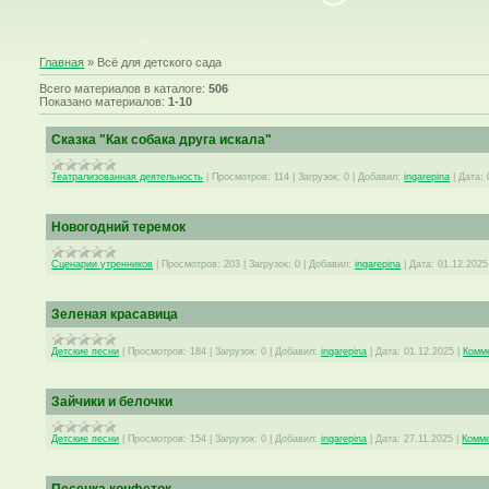
Главная
»
Всё для детского сада
Всего материалов в каталоге
:
506
Показано материалов
:
1-10
Сказка "Как собака друга искала"
Театрализованная деятельность
|
Просмотров:
114
|
Загрузок:
0
|
Добавил:
ingarepina
|
Дата:
Новогодний теремок
Сценарии утренников
|
Просмотров:
203
|
Загрузок:
0
|
Добавил:
ingarepina
|
Дата:
01.12.2025
Зеленая красавица
Детские песни
|
Просмотров:
184
|
Загрузок:
0
|
Добавил:
ingarepina
|
Дата:
01.12.2025
|
Комме
Зайчики и белочки
Детские песни
|
Просмотров:
154
|
Загрузок:
0
|
Добавил:
ingarepina
|
Дата:
27.11.2025
|
Комме