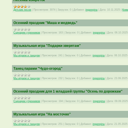
Песенка конфеток
Детские песни
|
Просмотров:
3074
|
Загрузок:
0
|
Добавил:
ingarepina
|
Дата:
10.11.2025
|
Комм
Осенний праздник "Маша и медведь"
Сценарии утренников
|
Просмотров:
163
|
Загрузок:
0
|
Добавил:
ingarepina
|
Дата:
06.10.2025
Музыкальная игра "Подарки зверятам"
Мы играем и танцуем
|
Просмотров:
241
|
Загрузок:
0
|
Добавил:
ingarepina
|
Дата:
06.10.2025
Танец парами "Чудо-огород"
Мы играем и танцуем
|
Просмотров:
232
|
Загрузок:
0
|
Добавил:
ingarepina
|
Дата:
23.09.2025
Осенний праздник для 1 младшей группы "Осень по дорожкам"
Сценарии утренников
|
Просмотров:
194
|
Загрузок:
0
|
Добавил:
ingarepina
|
Дата:
09.09.2025
Музыкальная игра "На мосточке"
Мы играем и танцуем
|
Просмотров:
251
|
Загрузок:
0
|
Добавил:
ingarepina
|
Дата:
21.05.2025