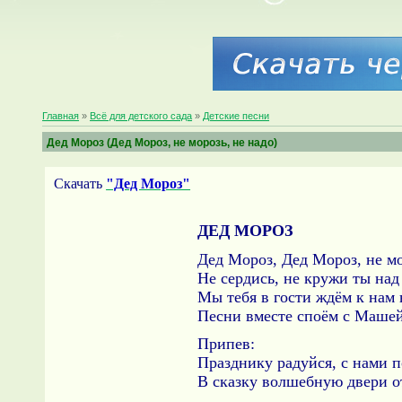
Главная
»
Всё для детского сада
»
Детские песни
Дед Мороз (Дед Мороз, не морозь, не надо)
Скачать
"Дед Мороз"
ДЕД МОРОЗ
Дед Мороз, Дед Мороз, не мо
Не сердись, не кружи ты на
Мы тебя в гости ждём к нам 
Песни вместе споём с Машей
Припев:
Празднику радуйся, с нами п
В сказку волшебную двери о