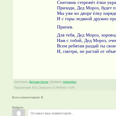
Снеговик стережёт ёлки укр
Приходи, Дед Мороз, будет п
Мы уже во дворе ёлку наряд
И с горы ледяной дружно пр
Припев.
Для тебя, Дед Мороз, хорово
Нам с тобой, Дед Мороз, оче
Всем ребятам раздай ты свои
И, смотри, не растай от объ
Категория
:
Детские песни
|
Добавил
:
ingarepina
Просмотров
:
813
|
Загрузок
:
0
|
Рейтинг
:
0.0
/
0
Всего комментариев
:
0
Войдите: