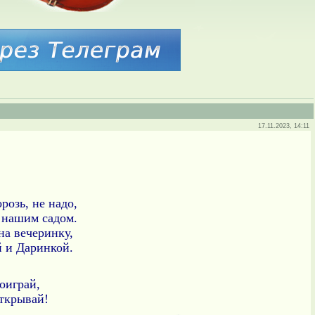
17.11.2023, 14:11
розь, не надо,
д нашим садом.
на вечеринку,
 и Даринкой.
оиграй,
ткрывай!