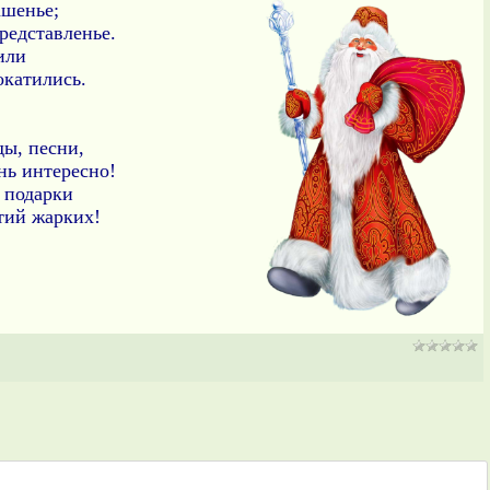
ашенье;
редставленье.
или
окатились.
ды, песни,
нь интересно!
 подарки
ятий жарких!