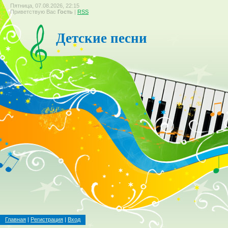
Пятница, 07.08.2026, 22:15
Приветствую Вас
Гость
|
RSS
Детские песни
Главная
|
Регистрация
|
Вход