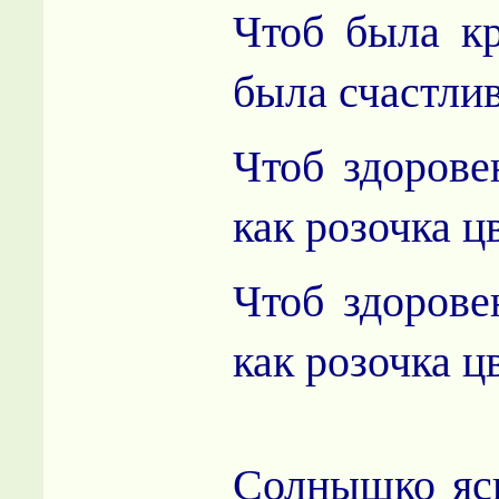
Чтоб была кр
была счастли
Чтоб здорове
как розочка ц
Чтоб здорове
как розочка ц
Солнышко ясн