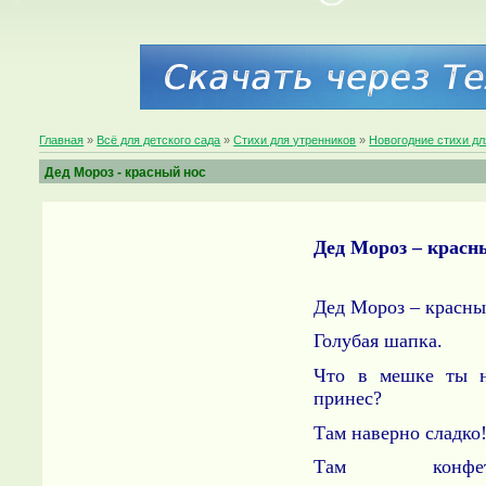
Главная
»
Всё для детского сада
»
Стихи для утренников
»
Новогодние стихи дл
Дед Мороз - красный нос
Дед Мороз – красн
Дед Мороз – красны
Голубая шапка.
Что в мешке ты 
принес?
Там наверно сладко
Там конфет