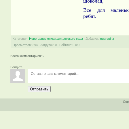
шоколад,
Все для маленьк
ребят.
Категория
:
Новогодние стихи для детского сада
|
Добавил
:
ingarepina
Просмотров
:
894
|
Загрузок
:
0
|
Рейтинг
:
0.0
/
0
Всего комментариев
:
0
Войдите:
Отправить
Cop