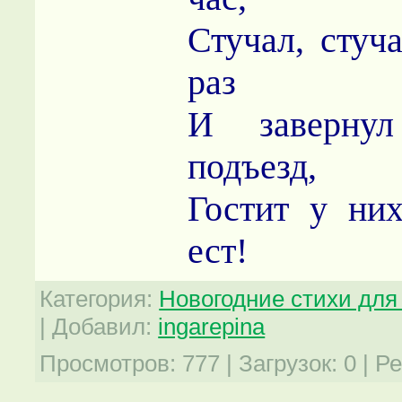
Стучал, стуч
раз
И заверну
подъезд,
Гостит у ни
ест!
Категория
:
Новогодние стихи для 
|
Добавил
:
ingarepina
Просмотров
:
777
|
Загрузок
:
0
|
Ре