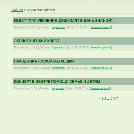
Главная
»
Архив материалов
КВЕСТ "ПРИКЛЮЧЕНИЯ ДОШКОЛЯТ В ДЕНЬ ЗНАНИЙ"
Просмотров:
1026
|
Добавил:
ingarepina
|
Дата:
02.09.2017
|
Комментарии (0)
ЭКОЛОГИЧЕСКИЙ КВЕСТ
Просмотров:
1042
|
Добавил:
ingarepina
|
Дата:
17.08.2017
|
Комментарии (0)
ПРАЗДНИК РУССКОЙ МАТРЕШКИ
Просмотров:
1094
|
Добавил:
ingarepina
|
Дата:
28.04.2017
|
Комментарии (0)
КОНЦЕРТ В ЦЕНТРЕ ПОМОЩИ СЕМЬЕ И ДЕТЯМ
Просмотров:
1106
|
Добавил:
ingarepina
|
Дата:
10.01.2017
|
Комментарии (0)
«
1
2
...
5
6
7