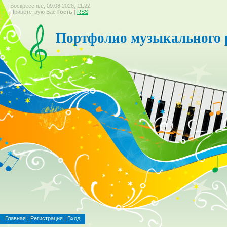
Воскресенье, 09.08.2026, 11:22
Приветствую Вас
Гость
|
RSS
Портфолио музыкального 
Главная
|
Регистрация
|
Вход