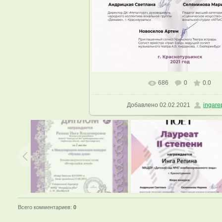
686
0
0.0
В реальном размере
1131x1600
Добавлено
02.02.2021
ingare
Всего комментариев
:
0