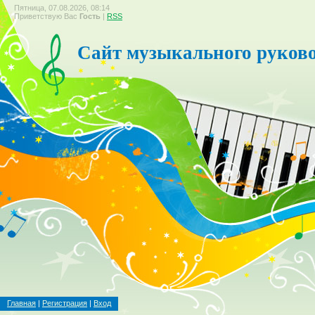
Пятница, 07.08.2026, 08:14
Приветствую Вас
Гость
|
RSS
Сайт музыкального руков
Главная
|
Регистрация
|
Вход