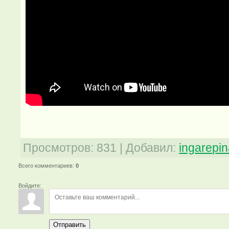
Просмотров
:
831
|
Добавил
:
ingarepi
Всего комментариев
:
0
Войдите:
Отправить