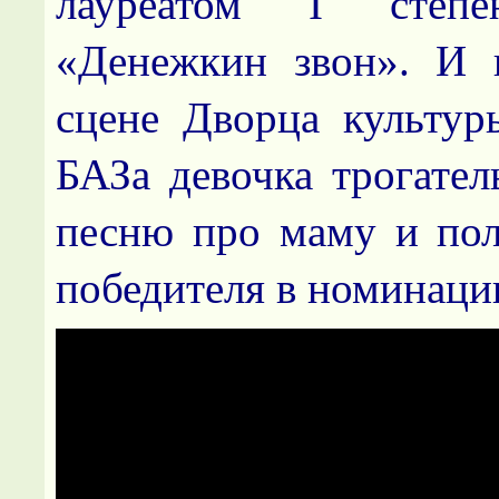
лауреатом
I
степ
«Денежкин звон». И 
сцене Дворца культур
БАЗа девочка трогател
песню про маму и по
победителя в номинаци