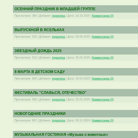
ОСЕННИЙ ПРАЗДНИК В МЛАДШЕЙ ГРУППЕ
Просмотров:
384
|
Добавил:
ingarepina
|
Дата:
14.10.2025
|
Комментарии (0)
ВЫПУСКНОЙ В ЯСЕЛЬКАХ
Просмотров:
535
|
Добавил:
ingarepina
|
Дата:
09.06.2025
|
Комментарии (0)
ЗВЕЗДНЫЙ ДОЖДЬ 2025
Просмотров:
510
|
Добавил:
ingarepina
|
Дата:
30.04.2025
|
Комментарии (0)
8 МАРТА В ДЕТСКОМ САДУ
Просмотров:
626
|
Добавил:
ingarepina
|
Дата:
10.03.2025
|
Комментарии (0)
ФЕСТИВАЛЬ "СЛАВЬСЯ, ОТЕЧЕСТВО"
Просмотров:
569
|
Добавил:
ingarepina
|
Дата:
25.02.2025
|
Комментарии (0)
НОВОГОДНИЕ ПРАЗДНИКИ
Просмотров:
687
|
Добавил:
ingarepina
|
Дата:
28.12.2024
|
Комментарии (0)
МУЗЫКАЛЬНАЯ ГОСТИНАЯ «Музыка о животных»