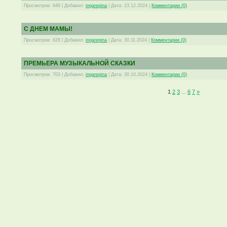
Просмотров:
649
|
Добавил:
ingarepina
|
Дата:
23.12.2024
|
Комментарии (0)
С ДНЕМ МАМЫ!
Просмотров:
628
|
Добавил:
ingarepina
|
Дата:
30.11.2024
|
Комментарии (0)
ПРЕМЬЕРА МУЗЫКАЛЬНОЙ СКАЗКИ
Просмотров:
703
|
Добавил:
ingarepina
|
Дата:
30.10.2024
|
Комментарии (0)
1
2
3
...
6
7
»