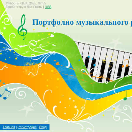
Суббота, 08.08.2026, 02:55
Приветствую Вас
Гость
|
RSS
Портфолио музыкального 
Главная
|
Регистрация
|
Вход