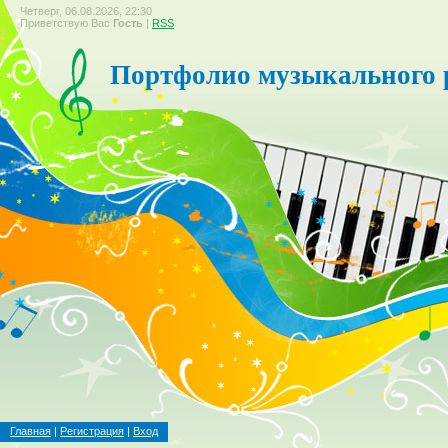
Четверг, 06.08.2026, 22:30
Приветствую Вас
Гость
|
RSS
Портфолио музыкального 
Главная
|
Регистрация
|
Вход