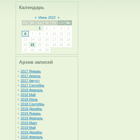
Календарь
«
Июнь 2022
»
Пн
Вт
Ср
Чт
Пт
Сб
Вс
1
2
3
4
5
6
7
8
9
10
11
12
13
14
15
16
17
18
19
20
21
22
23
24
25
26
27
28
29
30
Архив записей
2017 Январь
2017 Апрель
2017 Август
2017 Сентябрь
2018 Февраль
2018 Май
2018 Июль
2018 Сентябрь
2018 Декабрь
2019 Январь
2019 Февраль
2019 Март
2019 Май
2019 Декабрь
2020 Февраль