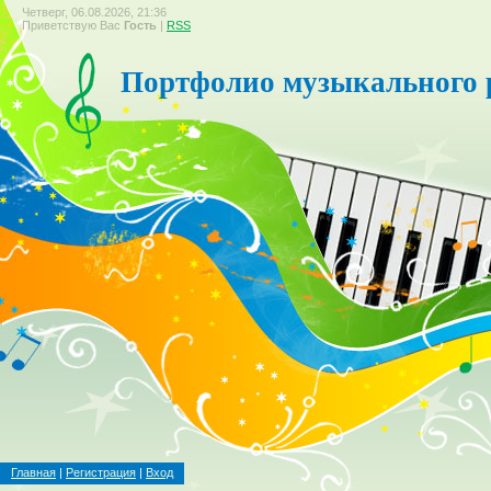
Четверг, 06.08.2026, 21:36
Приветствую Вас
Гость
|
RSS
Портфолио музыкального 
Главная
|
Регистрация
|
Вход