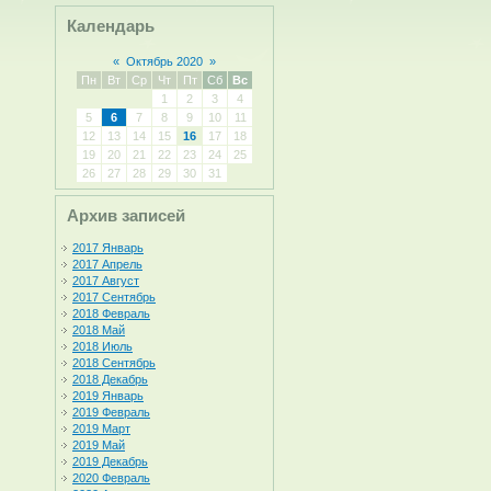
Календарь
«
Октябрь 2020
»
Пн
Вт
Ср
Чт
Пт
Сб
Вс
1
2
3
4
5
6
7
8
9
10
11
12
13
14
15
16
17
18
19
20
21
22
23
24
25
26
27
28
29
30
31
Архив записей
2017 Январь
2017 Апрель
2017 Август
2017 Сентябрь
2018 Февраль
2018 Май
2018 Июль
2018 Сентябрь
2018 Декабрь
2019 Январь
2019 Февраль
2019 Март
2019 Май
2019 Декабрь
2020 Февраль