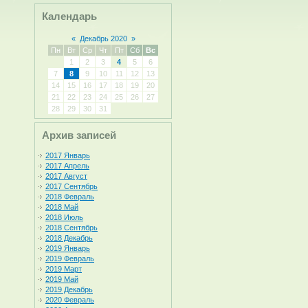
Календарь
«
Декабрь 2020
»
Пн
Вт
Ср
Чт
Пт
Сб
Вс
1
2
3
4
5
6
7
8
9
10
11
12
13
14
15
16
17
18
19
20
21
22
23
24
25
26
27
28
29
30
31
Архив записей
2017 Январь
2017 Апрель
2017 Август
2017 Сентябрь
2018 Февраль
2018 Май
2018 Июль
2018 Сентябрь
2018 Декабрь
2019 Январь
2019 Февраль
2019 Март
2019 Май
2019 Декабрь
2020 Февраль