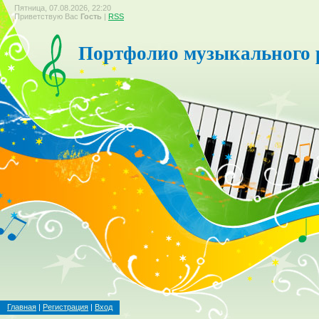
Пятница, 07.08.2026, 22:20
Приветствую Вас
Гость
|
RSS
Портфолио музыкального 
Главная
|
Регистрация
|
Вход