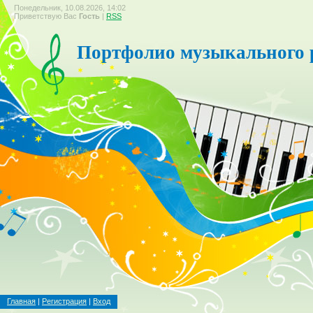
Понедельник, 10.08.2026, 14:02
Приветствую Вас
Гость
|
RSS
Портфолио музыкального 
Главная
|
Регистрация
|
Вход