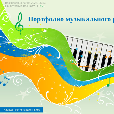
Воскресенье, 09.08.2026, 05:53
Приветствую Вас
Гость
|
RSS
Портфолио музыкального 
Главная
|
Регистрация
|
Вход