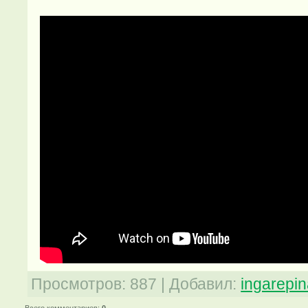
Просмотров
:
887
|
Добавил
:
ingarepi
Всего комментариев
:
0