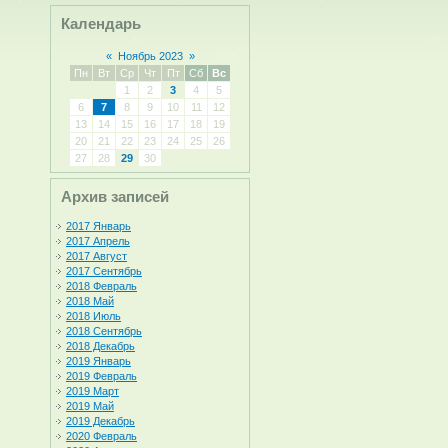
Календарь
«
Ноябрь 2023
»
Пн
Вт
Ср
Чт
Пт
Сб
Вс
1
2
3
4
5
6
7
8
9
10
11
12
13
14
15
16
17
18
19
20
21
22
23
24
25
26
27
28
29
30
Архив записей
2017 Январь
2017 Апрель
2017 Август
2017 Сентябрь
2018 Февраль
2018 Май
2018 Июль
2018 Сентябрь
2018 Декабрь
2019 Январь
2019 Февраль
2019 Март
2019 Май
2019 Декабрь
2020 Февраль