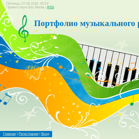
Пятница, 07.08.2026, 05:54
Приветствую Вас
Гость
|
RSS
Портфолио музыкального 
Главная
|
Регистрация
|
Вход