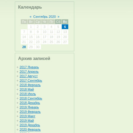
Календарь
«
Сентябрь 2020
»
Пн
Вт
Ср
Чт
Пт
Сб
Вс
1
2
3
4
5
6
7
8
9
10
11
12
13
14
15
16
17
18
19
20
21
22
23
24
25
26
27
28
29
30
Архив записей
2017 Январь
2017 Апрель
2017 Август
2017 Сентябрь
2018 Февраль
2018 Май
2018 Июль
2018 Сентябрь
2018 Декабрь
2019 Январь
2019 Февраль
2019 Март
2019 Май
2019 Декабрь
2020 Февраль