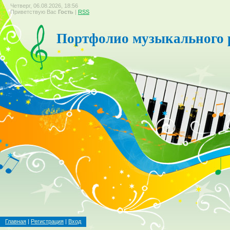
Четверг, 06.08.2026, 18:56
Приветствую Вас
Гость
|
RSS
Портфолио музыкального 
Главная
|
Регистрация
|
Вход