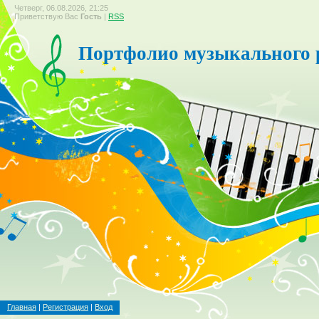
Четверг, 06.08.2026, 21:25
Приветствую Вас
Гость
|
RSS
Портфолио музыкального 
Главная
|
Регистрация
|
Вход