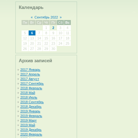
Календарь
«
Сентябрь 2022
»
Пн
Вт
Ср
Чт
Пт
Сб
Вс
1
2
3
4
5
6
7
8
9
10
11
12
13
14
15
16
17
18
19
20
21
22
23
24
25
26
27
28
29
30
Архив записей
2017 Январь
2017 Апрель
2017 Август
2017 Сентябрь
2018 Февраль
2018 Май
2018 Июль
2018 Сентябрь
2018 Декабрь
2019 Январь
2019 Февраль
2019 Март
2019 Май
2019 Декабрь
2020 Февраль