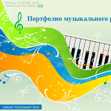
Пятница, 07.08.2026, 22:25
Приветствую Вас
Гость
|
RSS
Портфолио музыкального 
Главная
|
Регистрация
|
Вход