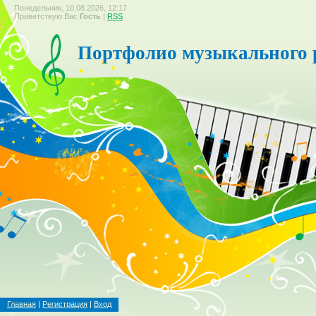
Понедельник, 10.08.2026, 12:17
Приветствую Вас
Гость
|
RSS
Портфолио музыкального 
Главная
|
Регистрация
|
Вход