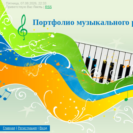
Пятница, 07.08.2026, 22:33
Приветствую Вас
Гость
|
RSS
Портфолио музыкального 
Главная
|
Регистрация
|
Вход