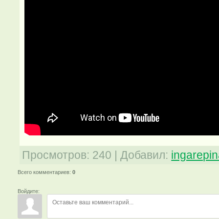
Просмотров
:
240
|
Добавил
:
ingarepi
Всего комментариев
:
0
Войдите: