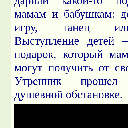
дарили какой-то по
мамам и бабушкам: д
игру, танец ил
Выступление детей 
подарок, который ма
могут получить от с
Утренник прошел
душевной обстановке.