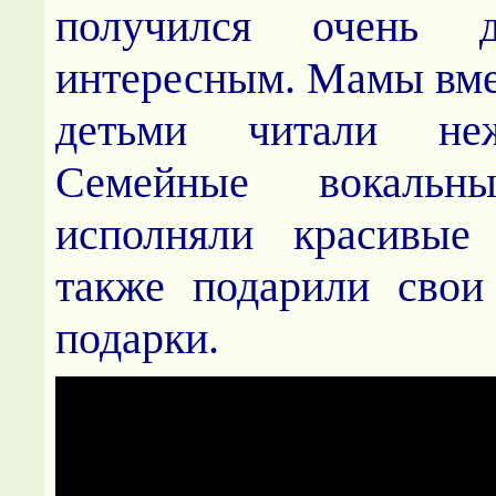
получился очень 
интересным. Мамы вме
детьми читали не
Семейные вокальн
исполняли красивые
также подарили свои
подарки.