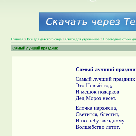
Главная
»
Всё для детского сада
»
Стихи для утренников
»
Новогодние стихи дл
Самый лучший праздник
Самый лучший праздни
Самый лучший праздник
Это Новый год,
И мешок подарков
Дед Мороз несет.
Елочка наряжена,
Светится, блестит,
И по небу звездному
Волшебство летит.