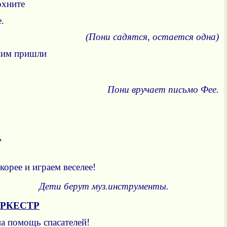
охните
.
(Пони садятся, остается одна)
 ним пришли
Пони вручает письмо Фее.
»
орее и играем веселее!
уз.инструменты.
РКЕСТР
на помощь спасателей!