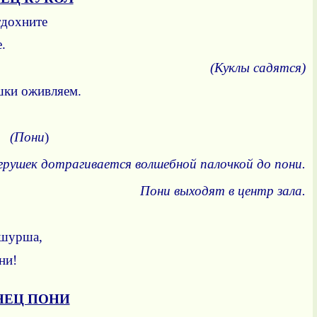
тдохните
посмотрите.
(Куклы садятся)
шки оживляем.
их
(Пони
)
грушек дотрагивается волшебной палочкой до пони.
Пони выходят в центр зала.
 шурша,
ни!
НЕЦ ПОНИ