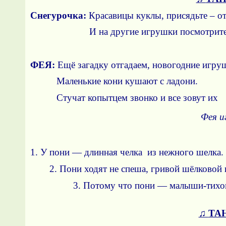
Снегурочка:
Красавицы куклы, присядьте – о
И на другие игрушки 
ФЕЯ:
Ещё загадку отгадаем, новогодние игру
Маленькие кони кушают с ладони.
Стучат копытцем звонко и все зовут 
Фея и
1. У пони — длинная челка из нежного шелка.
2. Пони ходят не спеша, гривой шёлковой
3. Потому что пони — малыши-тихо
♫
ТА