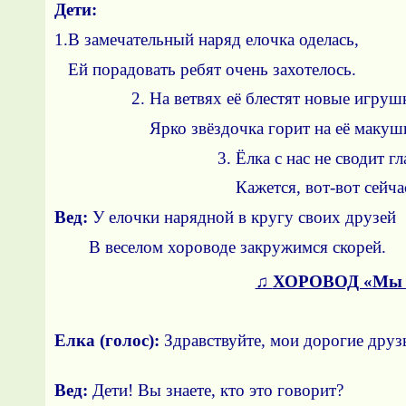
Дети:
1.В замечательный наряд елочка оделась,
Ей порадовать ребят очень захотелось.
2. На ветвях её блестят новые игруш
Ярко звёздочка горит на её макуш
3. Ёлка с нас не сводит г
Кажется, вот-вот сейчас
Вед:
У елочки нарядной в кругу своих друзей
В веселом хороводе закружимся скорей.
♫
ХОРОВОД «Мы пр
Елка (голос):
Здравствуйте, мои дорогие друз
Вед:
Дети! Вы знаете, кто это говори