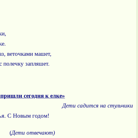
ки,
ке.
лаз, веточками машет,
 полечку запляшет.
ишли сегодня к елке»
Дети садится на стульчики
ья. С Новым годом!
т? (
Дети отвечают)