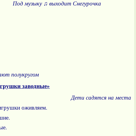
ыходит Снегурочка
ают полукругом
рушки заводные»
Дети садятся на места
 игрушки оживляем.
шие.
ые.