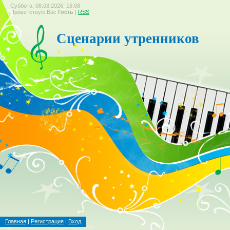
Суббота, 08.08.2026, 16:08
Приветствую Вас
Гость
|
RSS
Сценарии утренников
Главная
|
Регистрация
|
Вход