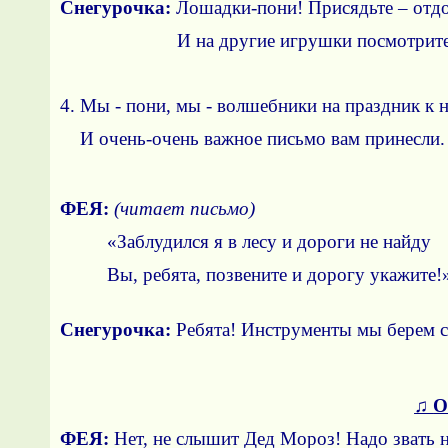
Снегурочка:
Лошадки-пони! Присядьте – отд
И на другие игрушки посмотрите
4. Мы - пони, мы - волшебники на праздник к
И очень-очень важное письмо вам принесли.
ФЕЯ:
(читает письмо)
«Заблудился я в лесу и дороги не найду
Вы, ребята, позвените и дорогу укажите!
Снегурочка:
Ребята! Инструменты мы берем ск
Дети берут м
♫
О
ФЕЯ:
Нет, не слышит Дед Мороз! Надо звать 