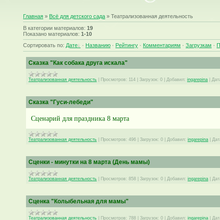
Главная
»
Всё для детского сада
» Театрализованная деятельность
В категории материалов
:
19
Показано материалов
:
1-10
Сортировать по
:
Дате
·
Названию
·
Рейтингу
·
Комментариям
·
Загрузкам
·
П
Сказка "Как собака друга искала"
Театрализованная деятельность
|
Просмотров:
114
|
Загрузок:
0
|
Добавил:
ingarepina
|
Дат
Сказка "Гуси-лебеди"
Сценарий для праздника 8 марта
Театрализованная деятельность
|
Просмотров:
496
|
Загрузок:
0
|
Добавил:
ingarepina
|
Дат
Сценки - минутки на 8 марта (День мамы)
Театрализованная деятельность
|
Просмотров:
858
|
Загрузок:
0
|
Добавил:
ingarepina
|
Дат
Сценка "Колыбельная для мамы"
Театрализованная деятельность
|
Просмотров:
788
|
Загрузок:
0
|
Добавил:
ingarepina
|
Дат