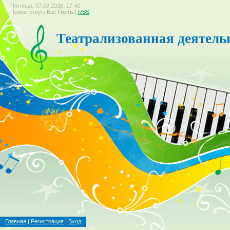
Пятница, 07.08.2026, 17:40
Приветствую Вас
Гость
|
RSS
Театрализованная деятель
Главная
|
Регистрация
|
Вход