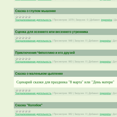
Сказка о глупом мышонке
Театрализованная деятельность
|
Просмотров:
1079
|
Загрузок:
0
|
Добавил:
ingarepina
|
Да
Сценка для осеннего или весеннего утренника
Театрализованная деятельность
|
Просмотров:
948
|
Загрузок:
0
|
Добавил:
ingarepina
|
Дат
Приключения Чиполлино и его друзей
Театрализованная деятельность
|
Просмотров:
983
|
Загрузок:
0
|
Добавил:
ingarepina
|
Дат
Сказка о маленьком цыпленке
Сценарий сказки для праздника "8 марта" или "День матери"
Театрализованная деятельность
|
Просмотров:
982
|
Загрузок:
0
|
Добавил:
ingarepina
|
Дат
Сказка "Колобок"
Театрализованная деятельность
|
Просмотров:
982
|
Загрузок:
0
|
Добавил:
ingarepina
|
Дат