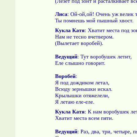
(Лезет под зонт и расталкивает вс
Лиса
: Ой-ой,ой! Очень уж велик 
Ты помнешь мой пышный хвост.
Кукла Катя
: Хватит места под з
Нам не тесно вчетвером.
(Вылетает воробей).
Ведущий
: Тут воробушек летит,
Еле слышно говорит.
Воробей
:
Я под дождиком летал,
Всюду зернышки искал.
Крылышки отяжелели,
Я летаю еле-еле.
Кукла Катя
: К нам воробушек ле
Хватит места всем пяти.
Ведущий
: Раз, два, три, четыре, п