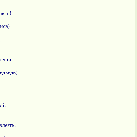
алыш!
иса)
,
спеши.
медведь)
ой.
влезть,