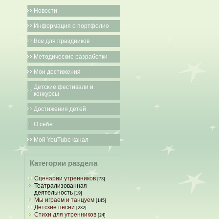
Новости
Информация о портфолио
Все для праздников
Методические разработки
Мои достижения
Детские фестивали и
конкурсы
Достижения детей
О себе
Мой YouTube канал
Категории раздела
Сценарии утренников
[73]
Театрализованная
деятельность
[19]
Мы играем и танцуем
[145]
Детские песни
[232]
Стихи для утренников
[24]