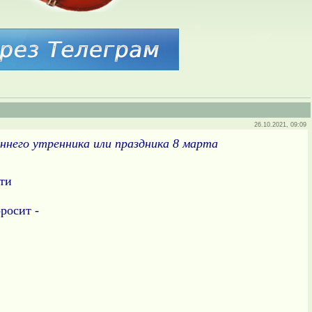
26.10.2021, 09:09
еннего утренника или праздника 8 марта
ати
росит -