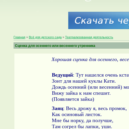
Главная
»
Всё для детского сада
»
Театрализованная деятельность
Сценка для осеннего или весеннего утренника
Хорошая сценка для осеннего, вес
Ведущий
: Тут нашелся очень кст
Зонт для нашей куклы Кати.
Дождь осенний (или весенний) мо
Вижу зайка к нам спешит.
(Появляется зайка)
Заяц
: Весь дрожу я, весь промок,
Как осиновый листок.
Мне бы норку, да получше,
Там согрел бы лапки, уши.