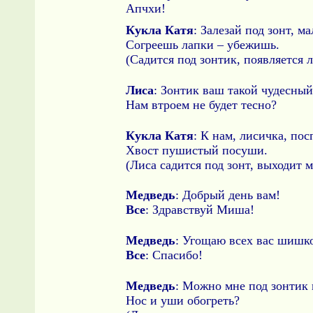
Апчхи!
Кукла Катя
: Залезай под зонт, м
Согреешь лапки – убежишь.
(Садится под зонтик, появляется л
Лиса
: Зонтик ваш такой чудесный
Нам втроем не будет тесно?
Кукла Катя
: К нам, лисичка, по
Хвост пушистый посуши.
(Лиса садится под зонт, выходит 
Медведь
: Добрый день вам!
Все
: Здравствуй Миша!
Медведь
: Угощаю всех вас шишк
Все
: Спасибо!
Медведь
: Можно мне под зонтик 
Нос и уши обогреть?