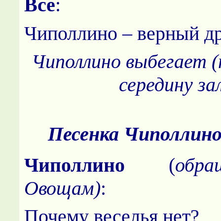
Все
:
Чиполлино – верный др
Чиполлино выбегает (
середину за
Песенка Чиполли
Чиполлино
(
обр
Овощам)
:
Почему веселья нет?