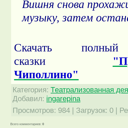
Вишня снова прохаж
музыку, затем остан
Скачать полный
сказки
"П
Чиполлино"
Категория
:
Театрализованная де
Добавил
:
ingarepina
Просмотров
:
984
|
Загрузок
:
0
|
Ре
Всего комментариев
:
0