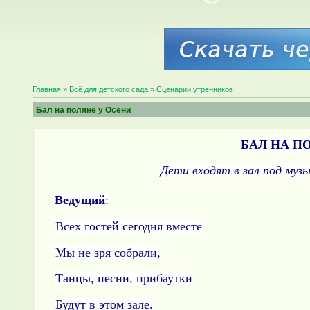
Главная
»
Всё для детского сада
»
Сценарии утренников
Бал на поляне у Осени
БАЛ НА П
Дети входят в зал под м
узы
Ведущий
:
Всех гостей сегодня вместе
Мы не зря собрали,
Танцы, песни, прибаутки
Будут в этом зале.