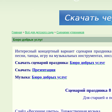
Главная
»
Всё для детского сада
»
Сценарии утренников
Бюро добрых услуг
Интересный концертный вариант сценария праздник
песни, танцы, игру на музыкальных инструментах, инс
Скачать сценарий праздника
:
Бюро добрых услуг
Скачать
:
Презентация
Музыка
:
Бюро добрых услуг
Сценарий праздника 8
Для старшей и п
Слайд «Весенние цветы», Торжественная музыка