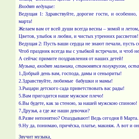
Входят ведущие:
Ведущая 1:
Здравствуйте, дорогие гости, и особенно
марта!
Желаем вам от всей души всегда весны – зимой и летом
Цветов, улыбок и любви, и чистых утренних рассветов!
Ведущая 2:
Пусть ваши сердца не знают печали, пусть с
Чтоб праздник всегда вы с улыбкой встречали, и чтоб н
А сейчас примите поздравления от наших детей!
Музыка, входят мальчики, становятся полукругом, оста
1.Добрый день вам, господа, дамы и сеньориты!
2.Здравствуйте, любимые бабушки и мамы!
3.Рыцари детского сада приветствовать вас рады!
5.Вам пригодится наше мужское плечо!
6.Вы будете, как за стеною, за нашей мужскою спиною!
7.Друзья, а где же наши девочки?
8.Разве непонятно? Опаздывают! Ведь сегодня 8 Марта.
9.Ну да, понимаю, причёска, платье, макияж. А вот и он
Звучит музыка
,