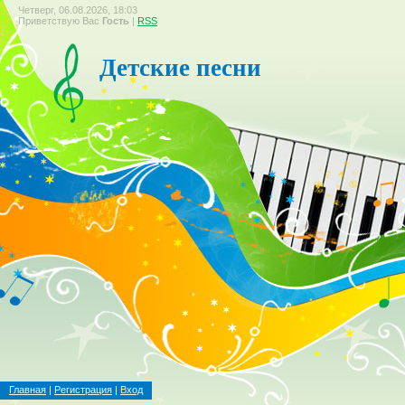
Четверг, 06.08.2026, 18:03
Приветствую Вас
Гость
|
RSS
Детские песни
Главная
|
Регистрация
|
Вход