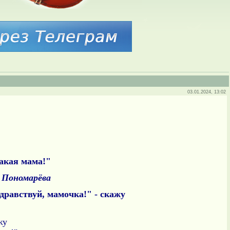
03.01.2024, 13:02
акая мама!"
 Пономарёва
дравствуй, мамочка!" - скажу
жу