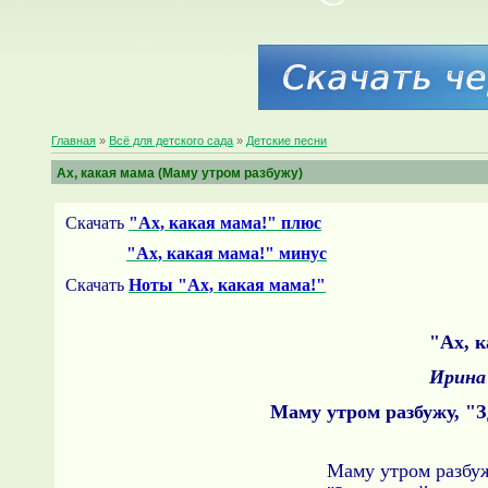
Главная
»
Всё для детского сада
»
Детские песни
Ах, какая мама (Маму утром разбужу)
Скачать
"Ах, какая мама!" плюс
"Ах, какая мама!" минус
Скачать
Ноты "Ах, какая мама!"
"Ах, к
Ирина
Маму утром разбужу, "З
Маму утром разбу