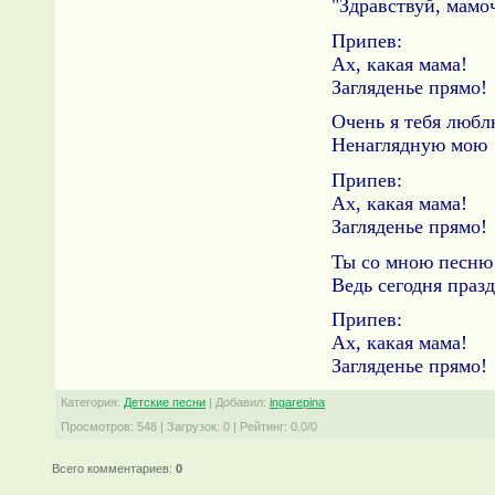
"Здравствуй, мамоч
Припев:
Ах, какая мама!
Загляденье прямо!
Очень я тебя люб
Ненаглядную мою
Припев:
Ах, какая мама!
Загляденье прямо!
Ты со мною песню
Ведь сегодня праз
Припев:
Ах, какая мама!
Загляденье прямо!
Категория
:
Детские песни
|
Добавил
:
ingarepina
Просмотров
:
548
|
Загрузок
:
0
|
Рейтинг
:
0.0
/
0
Всего комментариев
:
0