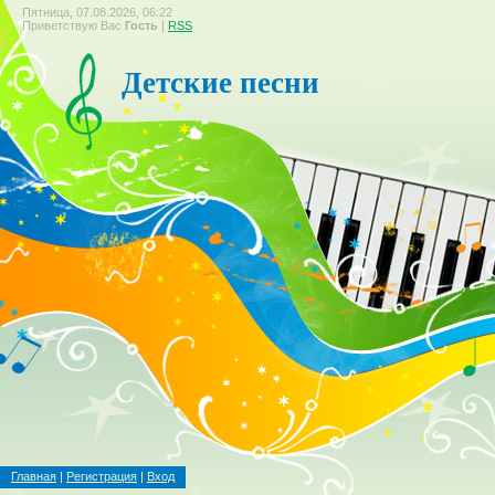
Пятница, 07.08.2026, 06:22
Приветствую Вас
Гость
|
RSS
Детские песни
Главная
|
Регистрация
|
Вход