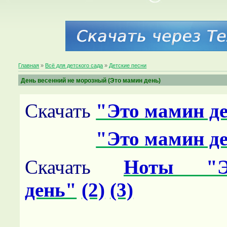
Главная
»
Всё для детского сада
»
Детские песни
День весенний не морозный (Это мамин день)
Скачать
"Это мамин д
"Это мамин д
Скачать
Ноты "Э
день"
(2)
(3)