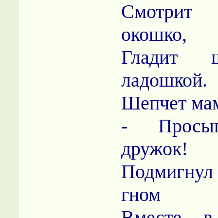
Смотрит
окошко,
Гладит 
ладошкой.
Шепчет мам
- Просы
дружок!
Подмигну
гном
Вместе 