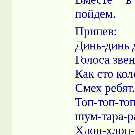
пойдем.
Припев:
Динь-динь 
Голоса звен
Как сто ко
Смех ребят.
Топ-топ-то
шум-тара-р
Хлоп-хлоп-