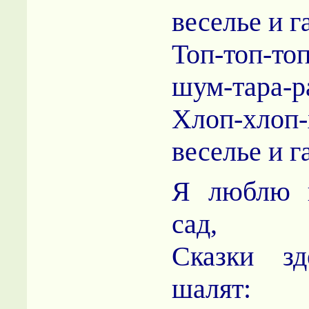
веселье и г
Топ-топ-то
шум-тара-р
Хлоп-хлоп-
веселье и г
Я люблю 
сад,
Сказки з
шалят: