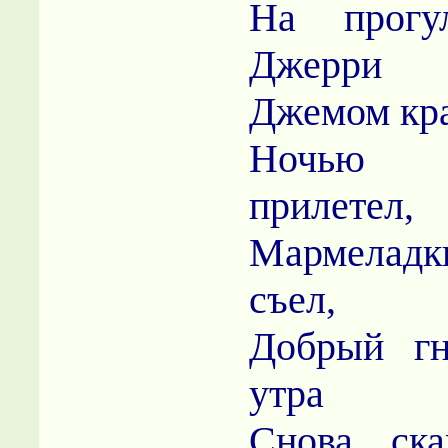
На прог
Джерри
Джемом кра
Ночью 
прилетел,
Мармеладк
съел,
Добрый г
утра
Снова ск