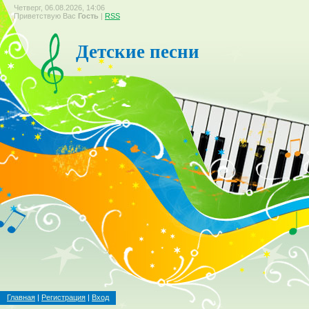
Четверг, 06.08.2026, 14:06
Приветствую Вас
Гость
|
RSS
Детские песни
Главная
|
Регистрация
|
Вход