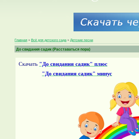
Главная
»
Всё для детского сада
»
Детские песни
До свидания садик (Расставаться пора)
Скачать
"До свидания садик" плюс
"До свидания садик" минус