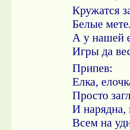
Кружатся з
Белые мете
А у нашей 
Игры да ве
Припев:
Елка, елочк
Просто заг
И нарядна, 
Всем на уд