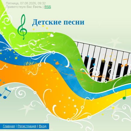
Пятница, 07.08.2026, 09:32
Приветствую Вас
Гость
|
RSS
Детские песни
Главная
|
Регистрация
|
Вход