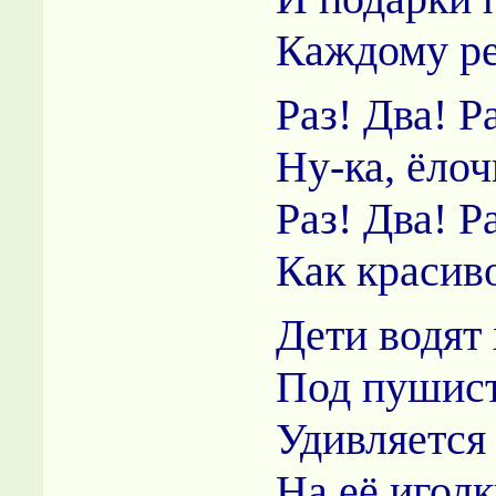
Каждому ре
Раз! Два! Ра
Ну-ка, ёлоч
Раз! Два! Ра
Как красив
Дети водят
Под пушист
Удивляется
На её иголк