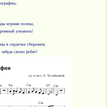
тографии,
годы играми полны,
громный узнавать!
мы в сердечке сбережем,
 забудь своих ребят!