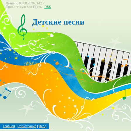
Четверг, 06.08.2026, 14:12
Приветствую Вас
Гость
|
RSS
Детские песни
Главная
|
Регистрация
|
Вход