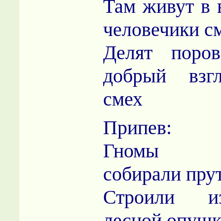
Там живут в 
человечики с
Делят поро
добрый взгл
смех
Припев:
Гномы ли
собирали пру
Строили и
лесной опушк