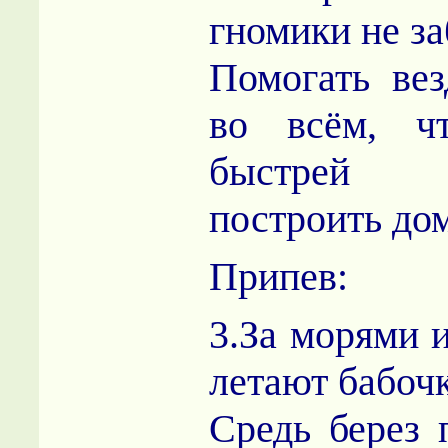
гномики не з
Помогать вез
во всём, ч
быстрей
построить дом
Припев:
3.За морями 
летают бабоч
Средь берез 