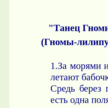
"Танец Гном
(Гномы-лилипу
1.За морями 
летают бабоч
Средь берез 
есть одна пол