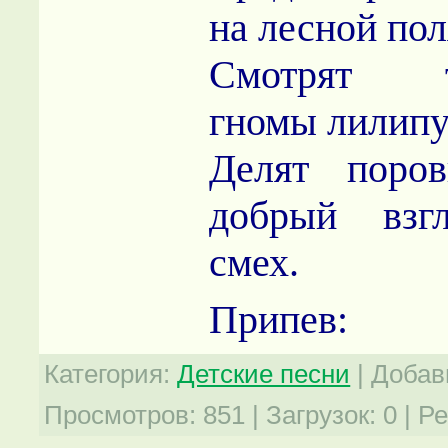
на лесной пол
Смотрят те
гномы лилип
Делят поро
добрый взгл
смех.
Припев:
Категория
:
Детские песни
|
Добав
Просмотров
:
851
|
Загрузок
:
0
|
Ре