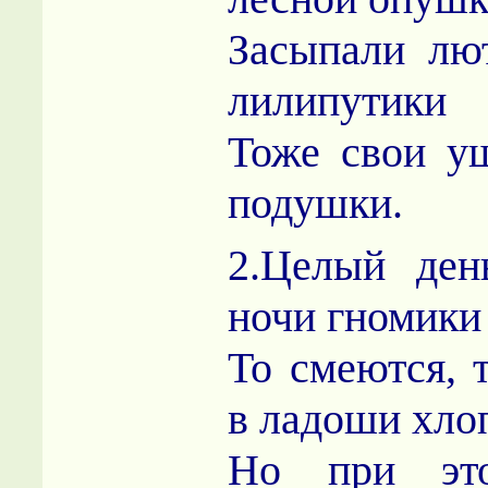
Засыпали лю
лилипутики
Тоже свои у
подушки.
2.Целый ден
ночи гномики
То смеются, т
в ладоши хло
Но при это