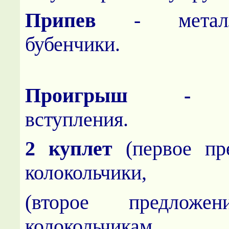
Припев
- мета
бубенчики.
Проигрыш 
вступления.
2 куплет
(первое пре
колокольчики,
(второе предлож
колокольчикам д