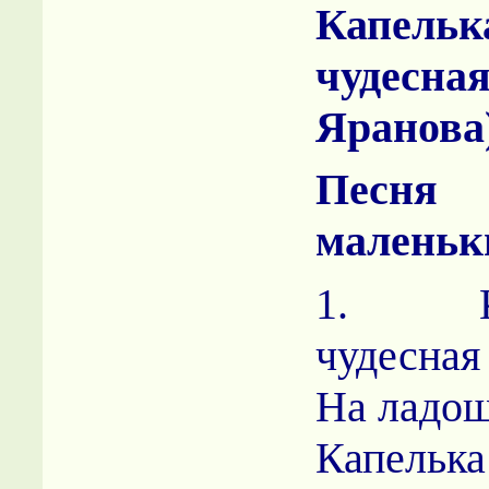
Капельк
чуде
Яранова
Пес
маленьк
1. Ка
чудесная
На ладош
Капелька