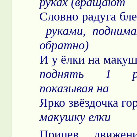
руках (вращают
Словно радуг
руками, поднима
обратно)
И у ёлки на
поднять 1 ру
показывая на
Ярко звёздоч
макушку елки
Припев. движени