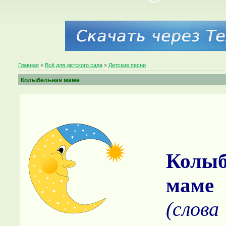
Главная
»
Всё для детского сада
»
Детские песни
Колыбельная маме
Колыб
маме
(слов