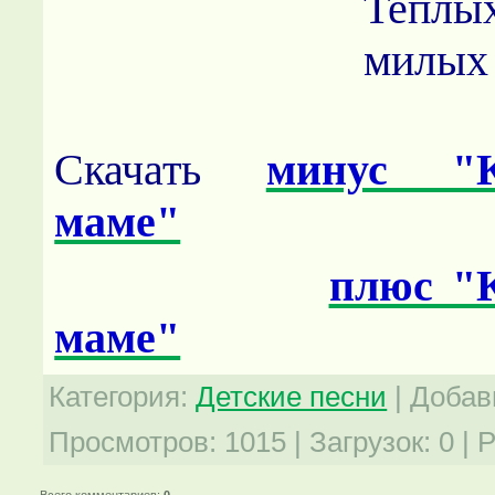
Тепл
милых
Скачать
минус "К
маме"
плюс "
маме"
Категория
:
Детские песни
|
Добав
Просмотров
:
1015
|
Загрузок
:
0
|
Р
Всего комментариев
:
0