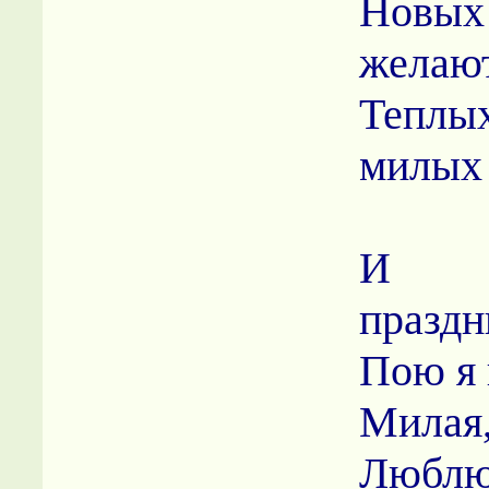
Новых
желаю
Тепл
милых
И 
праздн
Пою я 
Милая,
Люблю