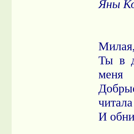
Яны К
Милая,
Ты в д
меня
Добр
читала
И обни