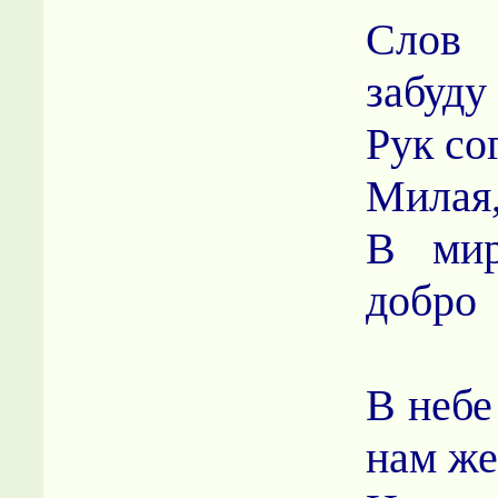
Слов 
забуду
Рук со
Милая,
В мир
добро
В небе
нам же