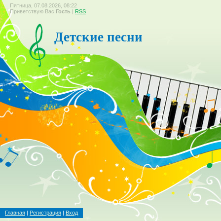
Пятница, 07.08.2026, 08:22
Приветствую Вас
Гость
|
RSS
Детские песни
Главная
|
Регистрация
|
Вход