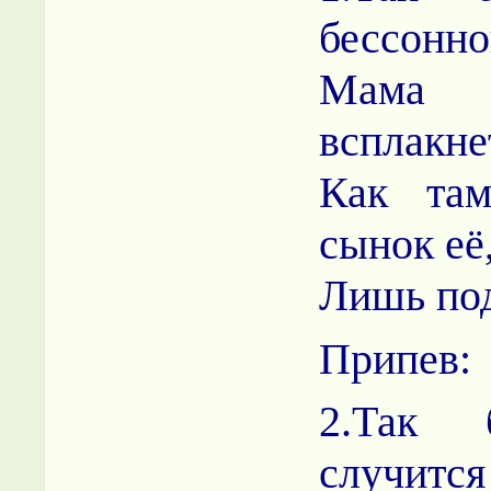
бессонн
Мама
всплакне
Как там
сынок её
Лишь под
Припев:
2.Так 
случится