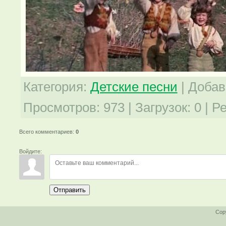
Категория
:
Детские песни
|
Добав
Просмотров
:
973
|
Загрузок
:
0
|
Ре
Всего комментариев
:
0
Войдите:
Отправить
Cop