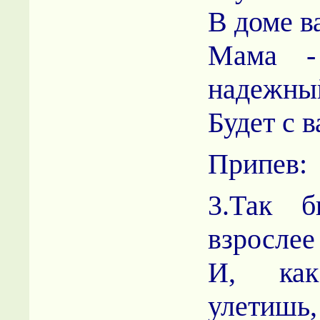
В доме в
Мама -
надежный
Будет с 
Припев:
3.Так б
взрослее
И, как
улетишь