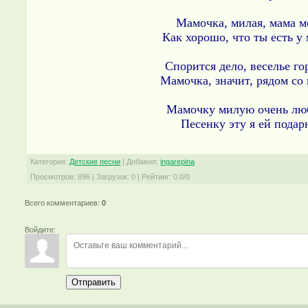
Мамочка, милая, мама мо
Как хорошо, что ты есть у 
Спорится дело, веселье гор
Мамочка, значит, рядом со 
Мамочку милую очень люб
Песенку эту я ей подар
Категория
:
Детские песни
|
Добавил
:
ingarepina
Просмотров
:
896
|
Загрузок
:
0
|
Рейтинг
:
0.0
/
0
Всего комментариев
:
0
Войдите:
Отправить