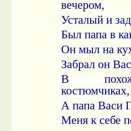
вечером,
Усталый и за
Был папа в к
Он мыл на ку
Забрал он Ва
В похо
костюмчиках,
А папа Васи 
Меня к себе п