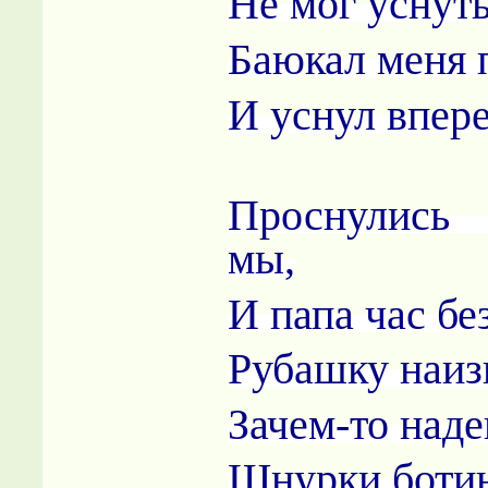
Не мог уснуть
Баюкал меня 
И уснул впере
Проснулись
мы,
И папа час бе
Рубашку наиз
Зачем-то наде
Шнурки ботин