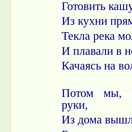
Готовить кашу
Из кухни пря
Текла река мо
И плавали в н
Качаясь на во
Потом мы, 
руки,
Из дома выш