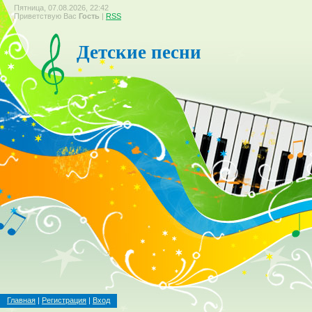
Пятница, 07.08.2026, 22:42
Приветствую Вас
Гость
|
RSS
Детские песни
Главная
|
Регистрация
|
Вход