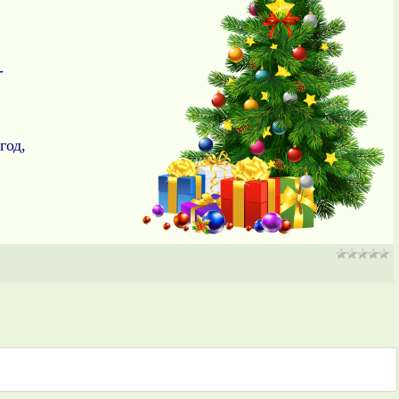
-
год,