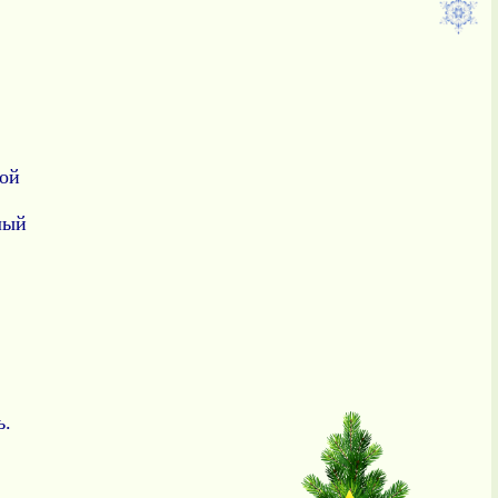
ной
лый
ь.