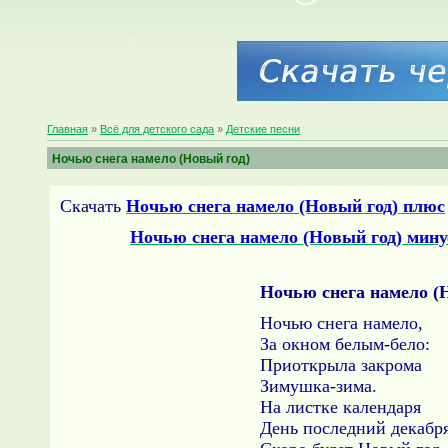
Главная
»
Всё для детского сада
»
Детские песни
Ночью снега намело (Новый год)
Скачать
Ночью снега намело (Новый год) плюс
Ночью снега намело (Новый год) мину
Ночью снега намело (
Ночью снега намело,
За окном белым-бело:
Приоткрыла закрома
Зимушка-зима.
На листке календаря
День последний декабря