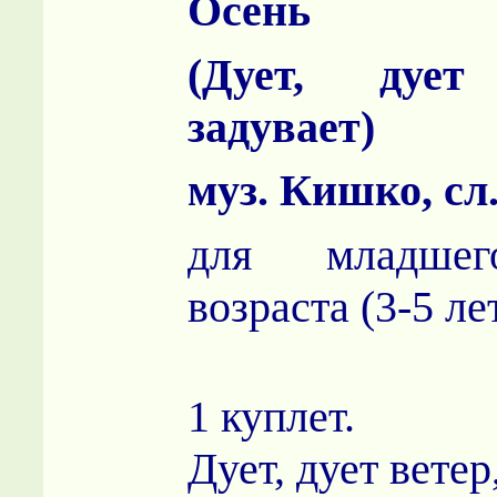
Осень
(Дует, дует
задувает)
муз. Кишко, с
для младшег
возраста (3-5 ле
1 куплет.
Дует, дует ветер