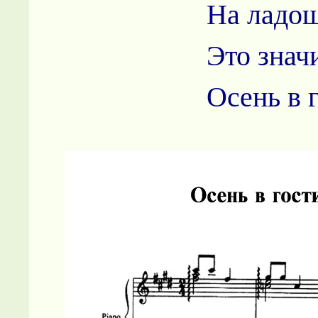
На ладош
Это значи
Осень в 