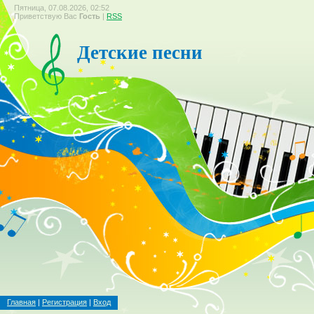
Пятница, 07.08.2026, 02:52
Приветствую Вас
Гость
|
RSS
Детские песни
Главная
|
Регистрация
|
Вход