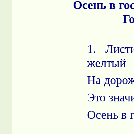
Осень в го
Г
1. Лист
желтый
На дорож
Это значи
Осень в 