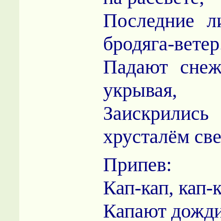
Последние л
бродяга-ветер
Падают снеж
укрывая,
Заискрилис
хрусталём све
Припев:
Кап-кап, кап-к
Капают дожди