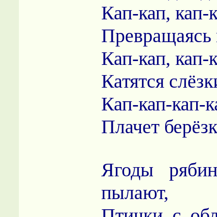
Кап-кап, кап-к
Превращаясь 
Кап-кап, кап-к
Катятся слёзк
Кап-кап-кап-к
Плачет берёзк
Ягоды рябин
пылают,
Птички с об