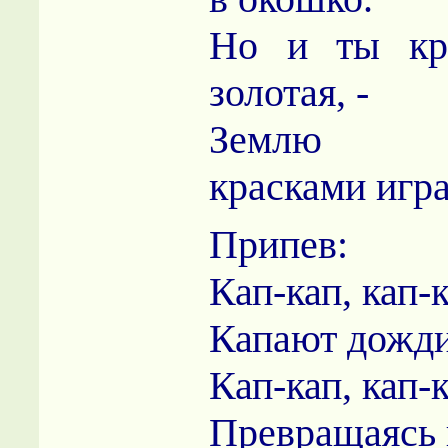
Но и ты кра
золотая, -
Землю ук
красками игра
Припев:
Кап-кап, кап-к
Капают дожди
Кап-кап, кап-к
Превращаясь 