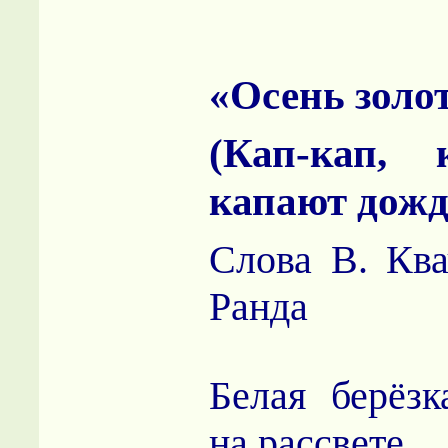
«Осень золо
(Кап-кап, к
капают дож
Слова В. Ква
Ранда
Белая берёзк
на рассвете,