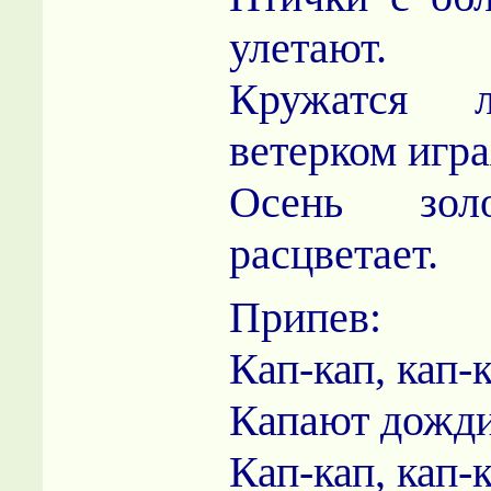
улетают.
Кружатся л
ветерком игра
Осень зол
расцветает.
Припев:
Кап-кап, кап-к
Капают дожди
Кап-кап, кап-к