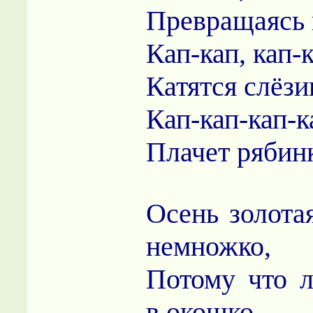
Превращаясь 
Кап-кап, кап-к
Катятся слёзи
Кап-кап-кап-к
Плачет рябин
Осень золота
немножко,
Потому что л
в окошко.