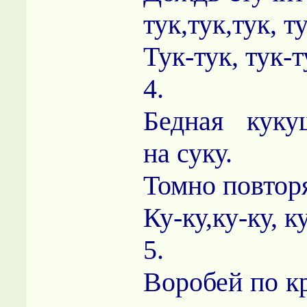
тук,тук,тук, ту
Тук-тук, тук-т
4.
Бедная куку
на суку.
Томно повторяе
Ку-ку,ку-ку, к
5.
Воробей по к