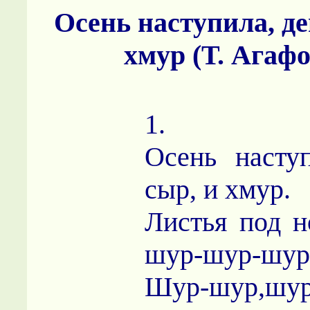
Осень наступила, де
хмур (Т. Агаф
1.
Осень насту
сыр, и хмур.
Листья под н
шур-шур-шур-
Шур-шур,шур