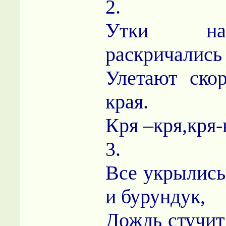
2.
Утки на
раскричались 
Улетают ско
края.
Кря –кря,кря-
3.
Все укрылись
и бурундук,
Дождь стучит