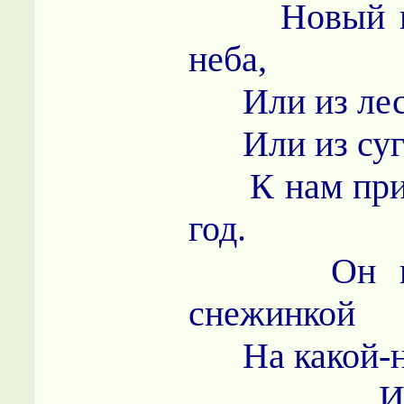
Новый год
неба,
Или из лесу
Или из сугр
К нам прих
год.
Он наве
снежинкой
На какой-ни
Или пр