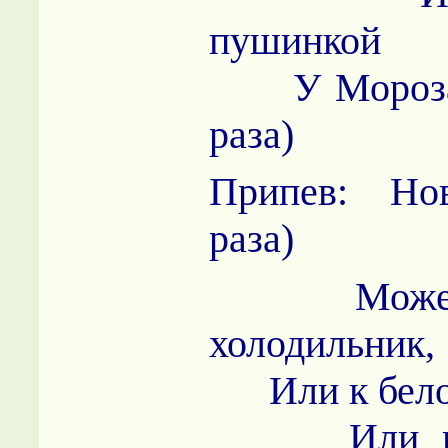
пушинкой
У Мороза в
раза)
Припев: Но
раза)
Может в
холодильник,
Или к белоч
Или в ст