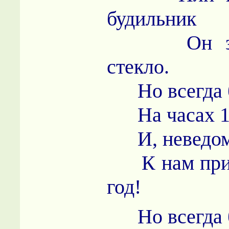
будильник
Он забр
стекло.
Но всегда б
На часах 12
И, неведомо
К нам прих
год!
Но всегда б